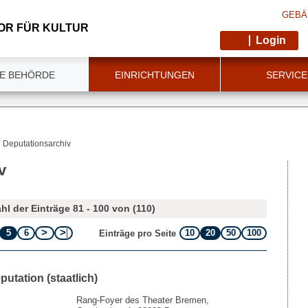
GEBÄ
OR FÜR KULTUR
Login
IE BEHÖRDE
EINRICHTUNGEN
SERVICE
Deputationsarchiv
v
hl der Einträge 81 - 100 von (110)
5
6
10
20
50
100
Einträge pro Seite
putation (staatlich)
Rang-Foyer des Theater Bremen,