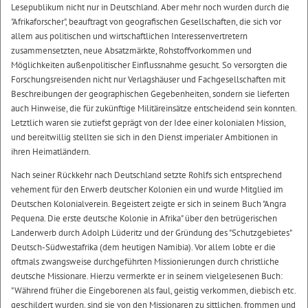
Lesepublikum nicht nur in Deutschland. Aber mehr noch wurden durch die
"Afrikaforscher", beauftragt von geografischen Gesellschaften, die sich vor
allem aus politischen und wirtschaftlichen Interessenvertretern
zusammensetzten, neue Absatzmärkte, Rohstoffvorkommen und
Möglichkeiten außenpolitischer Einflussnahme gesucht. So versorgten die
Forschungsreisenden nicht nur Verlagshäuser und Fachgesellschaften mit
Beschreibungen der geographischen Gegebenheiten, sondern sie lieferten
auch Hinweise, die für zukünftige Militäreinsätze entscheidend sein konnten.
Letztlich waren sie zutiefst geprägt von der Idee einer kolonialen Mission,
und bereitwillig stellten sie sich in den Dienst imperialer Ambitionen in
ihren Heimatländern.
Nach seiner Rückkehr nach Deutschland setzte Rohlfs sich entsprechend
vehement für den Erwerb deutscher Kolonien ein und wurde Mitglied im
Deutschen Kolonialverein. Begeistert zeigte er sich in seinem Buch "Angra
Pequena. Die erste deutsche Kolonie in Afrika" über den betrügerischen
Landerwerb durch Adolph Lüderitz und der Gründung des "Schutzgebietes"
Deutsch-Südwestafrika (dem heutigen Namibia). Vor allem lobte er die
oftmals zwangsweise durchgeführten Missionierungen durch christliche
deutsche Missionare. Hierzu vermerkte er in seinem vielgelesenen Buch:
"Während früher die Eingeborenen als faul, geistig verkommen, diebisch etc.
geschildert wurden, sind sie von den Missionaren zu sittlichen, frommen und