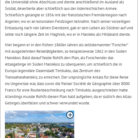
die Universität ohne Abschluss und diente anschließend im Ausland als
Soldat, desertierte aber schließlich aus der österreichischen Armee.
Schließlich gelangte er 1856 mit der französischen Fremdenlegion nach
Algerien, wo er an kolonialen Feldzügen teilnahm. Nach seiner vorzeitigen
Entlassung nach vier Jahren Dienstzeit, gab er sein Leben als Söldner auf und
lebte noch längere Zeit im Maghreb, wo er in Marokko als Militärarzt diente.
Hier begann er in den frühen 1860er Jahren als selbsternannter "Forscher"
mit ausgedehnten Reisetätigkeiten, so beispielsweise 1862 in den Süden
Marokkos. Bald darauf fasste Rohlfs den Plan, als Forschender das
Atlasgebirge im Süden Marokkos zu überqueren, um schließlich die in
Europa legendäre Oasenstadt Timbuktu, das Zentrum des
Transsaharahandels, zu erreichen. Der ursprüngliche Anlass für diese Reise
ins Ungewisse war, dass zuvor die Pariser Société de Géographie über 8000
Francs für eine Routenbeschreibung nach Timbuktu ausgeschrieben hatte.
Allerdings musste Rohlfs diesen Plan bald aufgeben, da er südlich des Atlas-
Gebirges überfallen und schwer verwundet wurde.