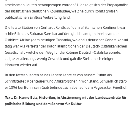
arbeitsamen Leuten herangezogen worden." Hier zeigt sich der Propagandist
der rassistischen deutschen Kolonialidee, welche durch Rohlfs großen
publizistischen Einfluss Verbreitung fand.
Die letzte Station von Gerhardt Rohlfs auf dem afrikanischen Kontinent war
schließlich das Sultanat Sansibar auf den gleichnamigen Inseln vor der
Ostküste Afrikas (dem heutigen Tansania), wo er als deutscher Generalkonsul
tätig war. Als Vertreter der Kolonialambitionen der Deutsch-Ostafrikanischen
Gesellschaft, welche den Weg für die Kolonie Deutsch-Ostafrika ebnete,
zeigte er allerdings wenig Geschick und gab die Stelle nach einigen
Monaten wieder auf.
In den letzten Jahren seines Lebens lebte er von seinem Ruhm als
Schriftsteller, "Abenteurer" und Afrikaforscher in Wohlstand. Schließlich starb
er 1896 bei Bonn, sein Grab befindet sich aber auf dem Vegesacker Friedhof.
Text: Dr. Hanno Balz, Historiker, in Abstimmung mit der Landeszentrale für
politische Bildung und dem Senator für Kultur